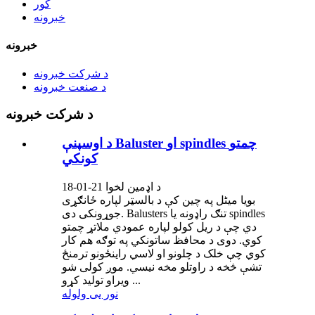
کور
خبرونه
خبرونه
د شرکت خبرونه
د صنعت خبرونه
د شرکت خبرونه
د اوسپنې Baluster او spindles چمتو
کونکي
د اډمین لخوا 21-01-18
بویا میٹل په چین کې د بالسټر لپاره ځانګړی
جوړونکی دی. Balusters تنګ راډونه یا spindles
دي چې د ریل کولو لپاره عمودي ملاتړ چمتو
کوي. دوی د محافظ ساتونکي په توګه هم کار
کوي چې خلک د چلونو او لاسي راینځونو ترمنځ
تشې څخه د راوتلو مخه نیسي. موږ کولی شو
ویراو تولید کړو ...
نور یی ولوله