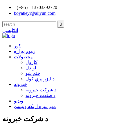
（+86） 13703392720
boyatieyi@aliyun.com
انګلیسي
کور
زموږ په اړه
محصولات
کارول
اوبدل
ختم شو
د لیزر پرې کول
خبرونه
د شرکت خبرونه
د صنعت خبرونه
ویډیو
موږ سره اړیکه ونیسئ
د شرکت خبرونه