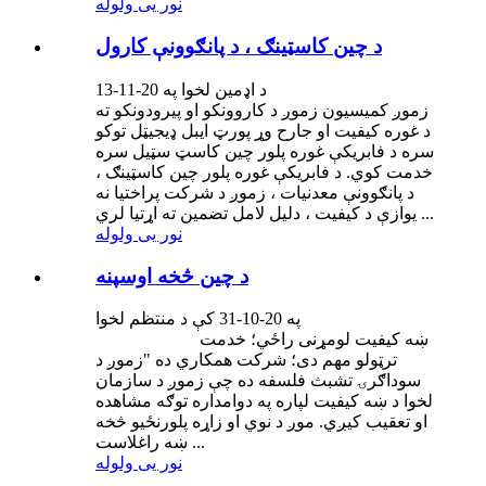
نور یی ولوله
د چین کاسټینګ ، د پانګوونې کارول
د اډمین لخوا په 20-11-13
زموږ کمیسیون زموږ د کاروونکو او پیرودونکو ته
د غوره کیفیت او جارح وړ پورټ ایبل ډیجیټل توکو
سره د فابریکې غوره پلور چین کاسټ سټیل سره
خدمت کوي. د فابریکې غوره پلور چین کاسټینګ ،
د پانګوونې معدنیات ، زموږ د شرکت پراختیا نه
یوازې د کیفیت ، دلیل لامل تضمین ته اړتیا لري ...
نور یی ولوله
د چین څخه اوسپنه
په 20-10-31 کې د منتظم لخوا
ښه کیفیت لومړنی راځي؛ خدمت
ترټولو مهم دی؛ شرکت همکاري ده "زموږ د
سوداګرۍ تشبث فلسفه ده چې زموږ د سازمان
لخوا د ښه کیفیت لپاره په دوامداره توګه مشاهده
او تعقیب کیږي. موږ د نوي او زاړه پلورنځیو څخه
ښه راغلاست ...
نور یی ولوله