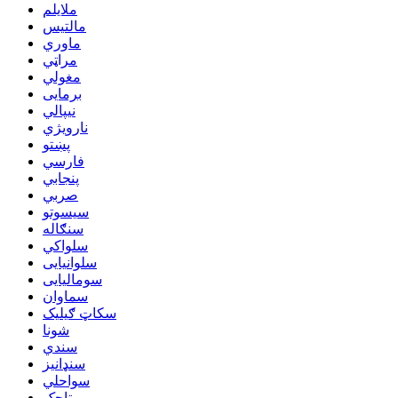
ملایلم
مالتیس
ماوري
مراټي
مغولي
برمایی
نیپالي
نارویژي
پښتو
فارسي
پنجابي
صربي
سیسوتو
سنګاله
سلواکي
سلوانیایی
سومالیایی
سماوان
سکاټ ګیلیک
شونا
سندي
سنډانیز
سواحلي
تاجک