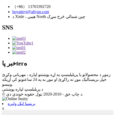
（+86） 13703392720
boyatieyi@aliyun.com
د Xinle ، هیبي North چین شمالي څرخ سړک
SNS
خبر پاterه
زموږ د محصولاتو یا پریلیلیسټ په اړه پوښتنو لپاره ، مهرباني وکړئ
خپل بریښنالیک موږ ته راکړئ او موږ به په 24 ساعتونو کې اړیکه
ونیسو.
د پریلیلسټ لپاره پوښتنې
© د چاپ حق - 2010-2020: ټول حقونه خوندي دي.
برېښنا لیک ولېږه
x