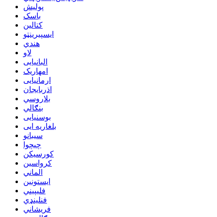
پولیش
باسک
کتالین
ایسپیرینټو
هندي
لاو
البانیایی
امهاریک
ارمانیایی
اذربایجان
بلاروسي
بنګالي
بوسنیایی
بلغاریه ایی
سیبانو
چیچوا
کورسیکن
کرواسین
الماني
ایستونین
فلیپیني
فنلینډي
فريشاني