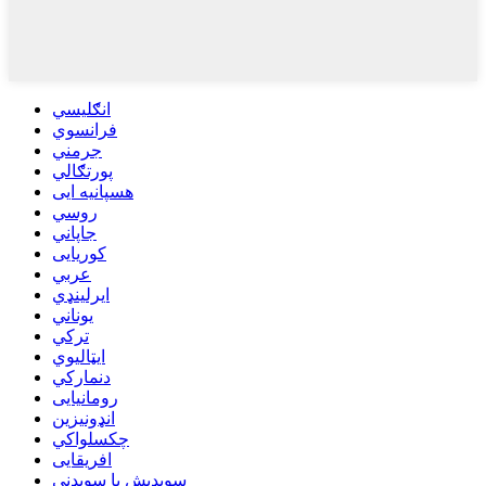
انګلیسي
فرانسوي
جرمني
پورتګالي
هسپانیه ایی
روسي
جاپاني
کوریایی
عربي
ایرلینډي
یوناني
ترکي
ایټالیوي
دنمارکي
رومانیایی
انډونیزین
چکسلواکي
افریقایی
سویډیش یا سویډني