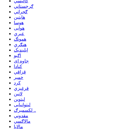
ګالیسي
ګرجستاني
ګجراتي
هایتین
هوسا
هوایی
عبري
همونګ
هنګري
ایلینډیک
اګبو
جاوه ای
کناډا
قزاقي
خمیر
کرد
قرغیزي
لاتین
لیتوین
لیتوانیایی
لکسمبرګ ..
مقدوني
مالاګسي
مالایا