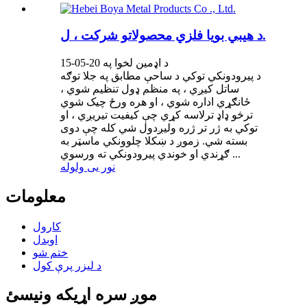
د هیبي بویا فلزي محصولاتو شرکت ، ل.
د اډمین لخوا په 20-05-15
د پیرودونکي توکي د ساحې مطابق په جلا توګه
ساتل کیږي ، په منظم ډول تنظیم شوي ،
ځانګړي اداره شوي ، او هره ورځ چیک شوي
ترڅو ډاډ ترلاسه کړي چې کیفیت تیریږي ، او
توکي به ژر تر ژره ولیږدول شي کله چې دوی
بسته شي. زموږ د ښکلا چلوونکي ماسټر به
ګړندي او خوندي پیرودونکي ته ورسوي ...
نور یی ولوله
معلومات
کارول
اوبدل
ختم شو
د لیزر پرې کول
موږ سره اړیکه ونیسئ