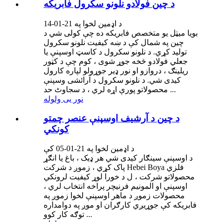
د چین فولادو نلونو سکرول فابریکه
د اډمین لخوا په 21-01-14
بویا میټل یو متخصص فابریکه ده چې کولی شي د
چین په شمال کې د ښه کیفیت نلونو سکرول
تولید کړي. د نلونو سکرول د کاسټ اوسپنې یا
جعلي فولادو څخه جوړ شوی ، کوم چې د کټور
ریلینګ ، دروازو او نور ډیر جوړولو لپاره کارول
کیدی شي. د نلونو سکرول د آرائشی وسپنې
محصولاتو پورې اړه لري ، د سجاوٹ حد ...
نور یی ولوله
د چین د آرشیف اوسپنې عنصر چمتو
کونکي
د اډمین لخوا په 21-01-05 کې
د اوسپنې سینګار کیدی شي هر ډیک ، باغ یا انګړ
پاک کړي ، زموږ د شرکت Hebei Boya فلزي
محصولاتو شرکت ، ل د خورا لوړ کیفیت لرونکي
اوسپنې او المونیم فرنیچر پراخه انتخاب لري ،
محصولات زموږ د ماهر اوسپنې لخوا زموږ په
فابریکه کې جوړیږي کارګران او موږ په دوامداره
توګه کار کوو ...